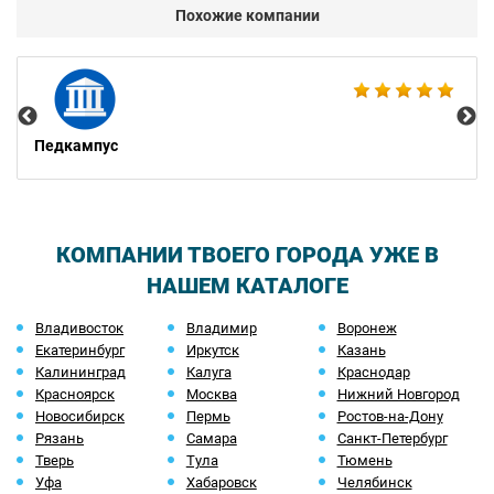
Похожие компании
Gee
Педкампус
КОМПАНИИ ТВОЕГО ГОРОДА УЖЕ В
НАШЕМ КАТАЛОГЕ
Владивосток
Владимир
Воронеж
Екатеринбург
Иркутск
Казань
Калининград
Калуга
Краснодар
Красноярск
Москва
Нижний Новгород
Новосибирск
Пермь
Ростов-на-Дону
Рязань
Самара
Санкт-Петербург
Тверь
Тула
Тюмень
Уфа
Хабаровск
Челябинск