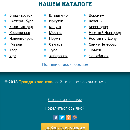
НАШЕМ КАТАЛОГЕ
Владивосток
Владимир
Воронеж
Екатеринбург
Иркутск
Казань
Калининград
Калуга
Краснодар
Красноярск
Москва
Нижний Новгород
Новосибирск
Пермь
Ростов-на-Дону
Рязань
Самара
Санкт-Петербург
Тверь
Тула
Тюмень
Уфа
Хабаровск
Челябинск
Полный список городов
©
2018
Правда клиентов
- сайт отзывов о компаниях.
Связаться с нами
Поделиться ссылкой:
Добавить компанию