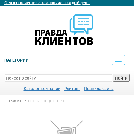
Отзывы клиентов о компаниях - каждый день!
КАТЕГОРИИ
Toggle
navigati
Найти
Каталог компаний
Рейтинг
Правила сайта
Главная
БЬЮТИ КОНЦЕПТ ПРО