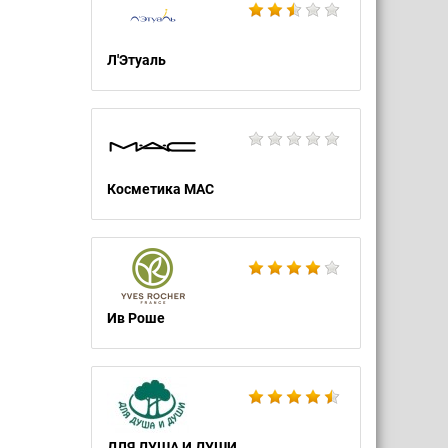
Л'Этуаль
Косметика MAC
Ив Роше
ДЛЯ ДУША И ДУШИ