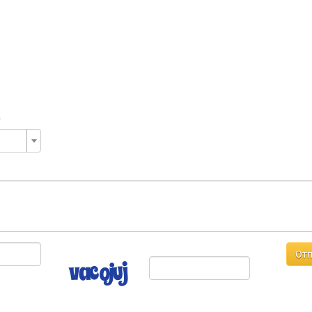
е
Отп