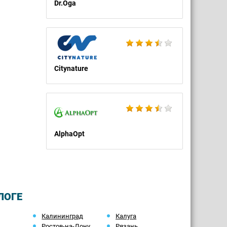
Dr.Oga
Citynature
AlphaOpt
ЛОГЕ
Калининград
Калуга
Ростов-на-Дону
Рязань