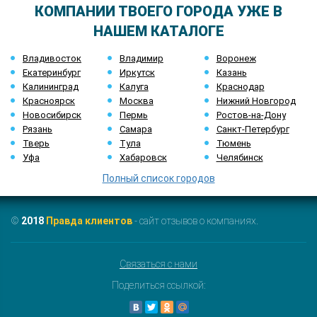
КОМПАНИИ ТВОЕГО ГОРОДА УЖЕ В
НАШЕМ КАТАЛОГЕ
Владивосток
Владимир
Воронеж
Екатеринбург
Иркутск
Казань
Калининград
Калуга
Краснодар
Красноярск
Москва
Нижний Новгород
Новосибирск
Пермь
Ростов-на-Дону
Рязань
Самара
Санкт-Петербург
Тверь
Тула
Тюмень
Уфа
Хабаровск
Челябинск
Полный список городов
©
2018
Правда клиентов
- сайт отзывов о компаниях.
Связаться с нами
Поделиться ссылкой: