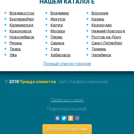
НАШЕМ КАТАЛОГЕ
Владивосток
Владимир
Воронеж
Екатеринбург
Иркутск
Казань
Калининград
Калуга
Краснодар
Красноярск
Москва
Нижний Новгород
Новосибирск
Пермь
Ростов-на-Дону
Рязань
Самара
Санкт-Петербург
Тверь
Тула
Тюмень
Уфа
Хабаровск
Челябинск
Полный список городов
©
2018
Правда клиентов
- сайт отзывов о компаниях.
Связаться с нами
Поделиться ссылкой:
Добавить компанию