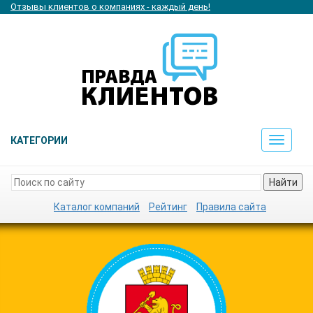
Отзывы клиентов о компаниях - каждый день!
КАТЕГОРИИ
Toggle
navigat
Найти
Каталог компаний
Рейтинг
Правила сайта