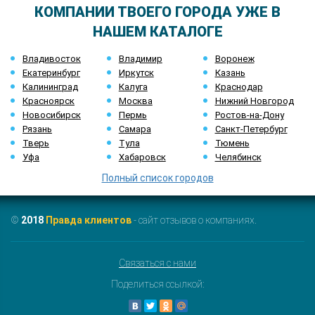
КОМПАНИИ ТВОЕГО ГОРОДА УЖЕ В
НАШЕМ КАТАЛОГЕ
Владивосток
Владимир
Воронеж
Екатеринбург
Иркутск
Казань
Калининград
Калуга
Краснодар
Красноярск
Москва
Нижний Новгород
Новосибирск
Пермь
Ростов-на-Дону
Рязань
Самара
Санкт-Петербург
Тверь
Тула
Тюмень
Уфа
Хабаровск
Челябинск
Полный список городов
©
2018
Правда клиентов
- сайт отзывов о компаниях.
Связаться с нами
Поделиться ссылкой: