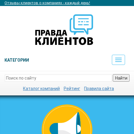
Отзывы клиентов о компаниях - каждый день!
КАТЕГОРИИ
Toggle
navigat
Найти
Каталог компаний
Рейтинг
Правила сайта