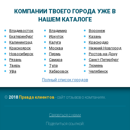
КОМПАНИИ ТВОЕГО ГОРОДА УЖЕ В
НАШЕМ КАТАЛОГЕ
Владивосток
Владимир
Воронеж
Екатеринбург
Иркутск
Казань
Калининград
Калуга
Краснодар
Красноярск
Москва
Нижний Новгород
Новосибирск
Пермь
Ростов-на-Дону
Рязань
Самара
Санкт-Петербург
Тверь
Тула
Тюмень
Уфа
Хабаровск
Челябинск
Полный список городов
©
2018
Правда клиентов
- сайт отзывов о компаниях.
Связаться с нами
Поделиться ссылкой: