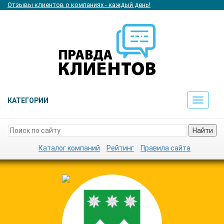
Отзывы клиентов о компаниях - каждый день!
КАТЕГОРИИ
Toggle
navigat
Найти
Каталог компаний
Рейтинг
Правила сайта