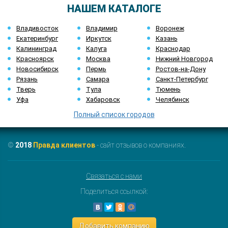
НАШЕМ КАТАЛОГЕ
Владивосток
Владимир
Воронеж
Екатеринбург
Иркутск
Казань
Калининград
Калуга
Краснодар
Красноярск
Москва
Нижний Новгород
Новосибирск
Пермь
Ростов-на-Дону
Рязань
Самара
Санкт-Петербург
Тверь
Тула
Тюмень
Уфа
Хабаровск
Челябинск
Полный список городов
©
2018
Правда клиентов
- сайт отзывов о компаниях.
Связаться с нами
Поделиться ссылкой:
Добавить компанию