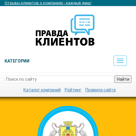
Отзывы клиентов о компаниях - каждый день!
КАТЕГОРИИ
Toggle
navigat
Найти
Каталог компаний
Рейтинг
Правила сайта