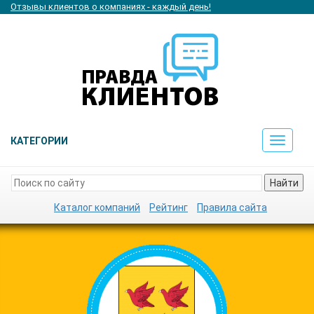
Отзывы клиентов о компаниях - каждый день!
КАТЕГОРИИ
Toggle
navigat
Найти
Каталог компаний
Рейтинг
Правила сайта