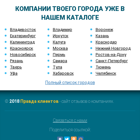
КОМПАНИИ ТВОЕГО ГОРОДА УЖЕ В
НАШЕМ КАТАЛОГЕ
Владивосток
Владимир
Воронеж
Екатеринбург
Иркутск
Казань
Калининград
Калуга
Краснодар
Красноярск
Москва
Нижний Новгород
Новосибирск
Пермь
Ростов-на-Дону
Рязань
Самара
Санкт-Петербург
Тверь
Тула
Тюмень
Уфа
Хабаровск
Челябинск
Полный список городов
©
2018
Правда клиентов
- сайт отзывов о компаниях.
Связаться с нами
Поделиться ссылкой: