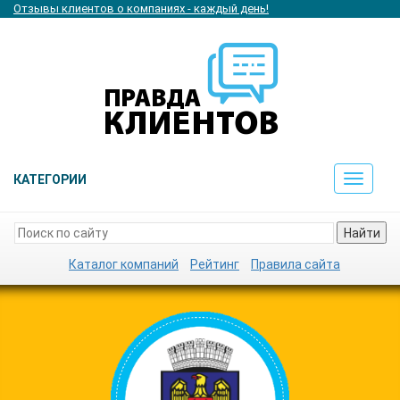
Отзывы клиентов о компаниях - каждый день!
КАТЕГОРИИ
Toggle
navigat
Найти
Каталог компаний
Рейтинг
Правила сайта