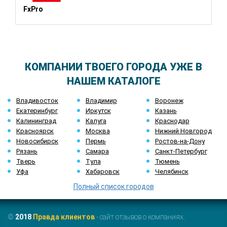
FxPro
КОМПАНИИ ТВОЕГО ГОРОДА УЖЕ В
НАШЕМ КАТАЛОГЕ
Владивосток
Владимир
Воронеж
Екатеринбург
Иркутск
Казань
Калининград
Калуга
Краснодар
Красноярск
Москва
Нижний Новгород
Новосибирск
Пермь
Ростов-на-Дону
Рязань
Самара
Санкт-Петербург
Тверь
Тула
Тюмень
Уфа
Хабаровск
Челябинск
Полный список городов
©
2018
Правда клиентов
- сайт отзывов о компаниях.