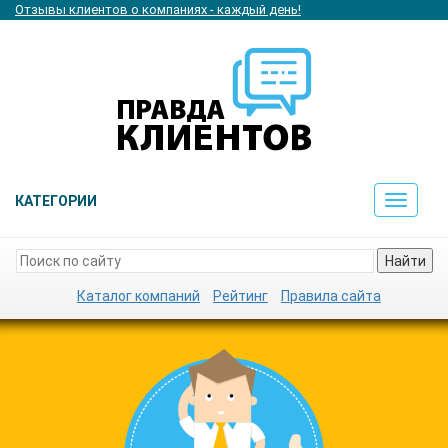
Отзывы клиентов о компаниях - каждый день!
КАТЕГОРИИ
Toggle
navigat
Найти
Каталог компаний
Рейтинг
Правила сайта