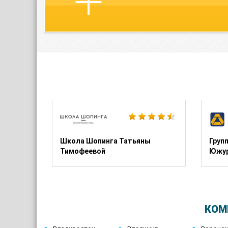
Школа Шопинга Татьяны
Груп
Тимофеевой
Южур
КОМ