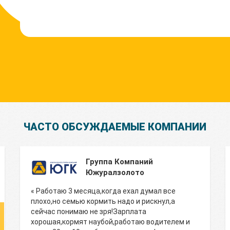
ЧАСТО ОБСУЖДАЕМЫЕ КОМПАНИИ
Группа Компаний
Южуралзолото
« Работаю 3 месяца,когда ехал думал все
плохо,но семью кормить надо и рискнул,а
сейчас понимаю не зря!Зарплата
хорошая,кормят наубой,работаю водителем и