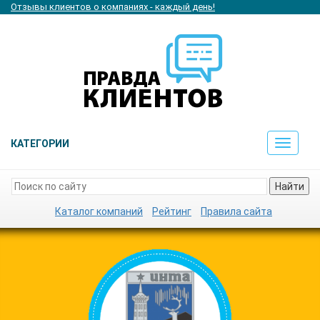
Отзывы клиентов о компаниях - каждый день!
КАТЕГОРИИ
Toggle
navigat
Найти
Каталог компаний
Рейтинг
Правила сайта