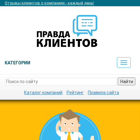
Отзывы клиентов о компаниях - каждый день!
КАТЕГОРИИ
Toggle
navigat
Найти
Каталог компаний
Рейтинг
Правила сайта