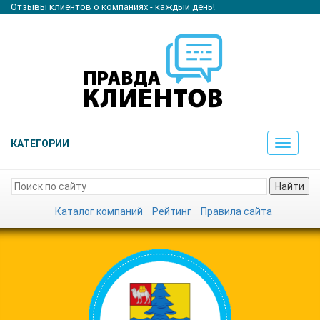
Отзывы клиентов о компаниях - каждый день!
КАТЕГОРИИ
Toggle
navigat
Найти
Каталог компаний
Рейтинг
Правила сайта