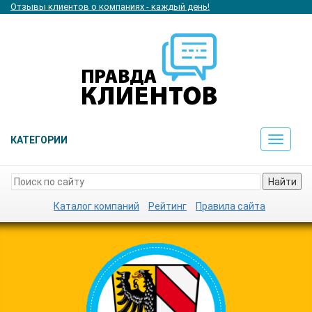
Отзывы клиентов о компаниях - каждый день!
КАТЕГОРИИ
Toggle
navigat
Найти
Каталог компаний
Рейтинг
Правила сайта