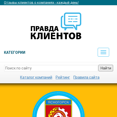
Отзывы клиентов о компаниях - каждый день!
КАТЕГОРИИ
Toggle
navigat
Найти
Каталог компаний
Рейтинг
Правила сайта