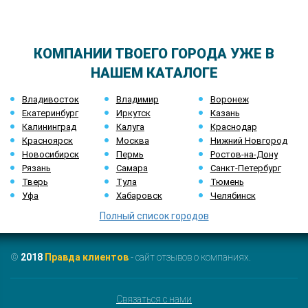
КОМПАНИИ ТВОЕГО ГОРОДА УЖЕ В
НАШЕМ КАТАЛОГЕ
Владивосток
Владимир
Воронеж
Екатеринбург
Иркутск
Казань
Калининград
Калуга
Краснодар
Красноярск
Москва
Нижний Новгород
Новосибирск
Пермь
Ростов-на-Дону
Рязань
Самара
Санкт-Петербург
Тверь
Тула
Тюмень
Уфа
Хабаровск
Челябинск
Полный список городов
©
2018
Правда клиентов
- сайт отзывов о компаниях.
Связаться с нами