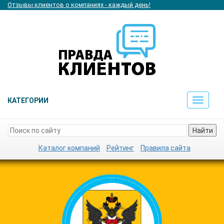
Отзывы клиентов о компаниях - каждый день!
КАТЕГОРИИ
Toggle
navigat
Найти
Каталог компаний
Рейтинг
Правила сайта