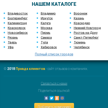
НАШЕМ КАТАЛОГЕ
Владивосток
Владимир
Воронеж
Екатеринбург
Иркутск
Казань
Калининград
Калуга
Краснодар
Красноярск
Москва
Нижний Новгород
Новосибирск
Пермь
Ростов-на-Дону
Рязань
Самара
Санкт-Петербург
Тверь
Тула
Тюмень
Уфа
Хабаровск
Челябинск
Полный список городов
©
2018
Правда клиентов
- сайт отзывов о компаниях.
Связаться с нами
Поделиться ссылкой:
Добавить компанию