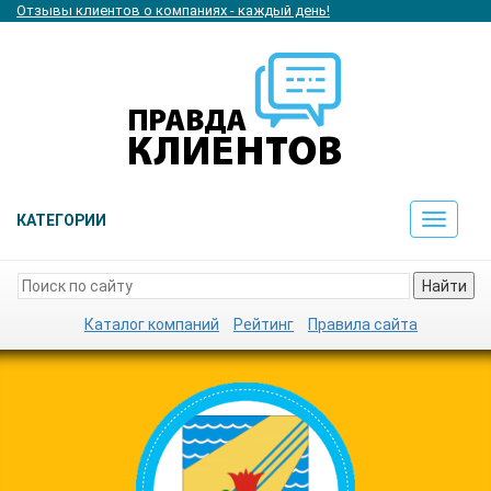
Отзывы клиентов о компаниях - каждый день!
КАТЕГОРИИ
Toggle
navigat
Найти
Каталог компаний
Рейтинг
Правила сайта