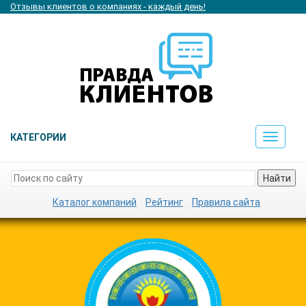
Отзывы клиентов о компаниях - каждый день!
КАТЕГОРИИ
Toggle
navigat
Найти
Каталог компаний
Рейтинг
Правила сайта