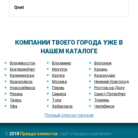
Qnet
КОМПАНИИ ТВОЕГО ГОРОДА УЖЕ В
НАШЕМ КАТАЛОГЕ
Владивосток
Владимир
Воронеж
Екатеринбург
Иркутск
Казань
Калининград
Калуга
Краснодар
Красноярск
Москва
Нижний Новгород
Новосибирск
Пермь
Ростов-на-Дону
Рязань
Самара
Санкт-Петербург
Тверь
Тула
Тюмень
Уфа
Хабаровск
Челябинск
Полный список городов
©
2018
Правда клиентов
- сайт отзывов о компаниях.