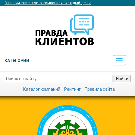
Отзывы клиентов о компаниях - каждый день!
КАТЕГОРИИ
Toggle
navigat
Найти
Каталог компаний
Рейтинг
Правила сайта