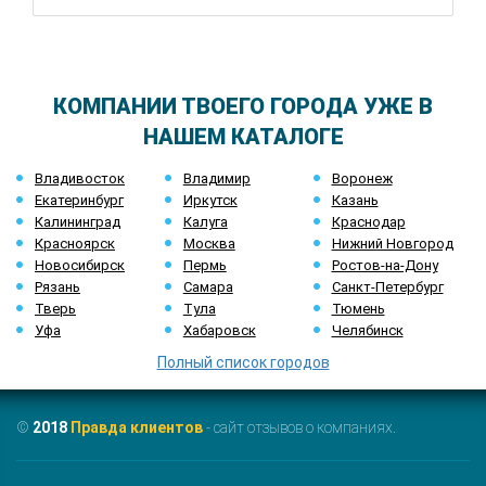
КОМПАНИИ ТВОЕГО ГОРОДА УЖЕ В
НАШЕМ КАТАЛОГЕ
Владивосток
Владимир
Воронеж
Екатеринбург
Иркутск
Казань
Калининград
Калуга
Краснодар
Красноярск
Москва
Нижний Новгород
Новосибирск
Пермь
Ростов-на-Дону
Рязань
Самара
Санкт-Петербург
Тверь
Тула
Тюмень
Уфа
Хабаровск
Челябинск
Полный список городов
©
2018
Правда клиентов
- сайт отзывов о компаниях.