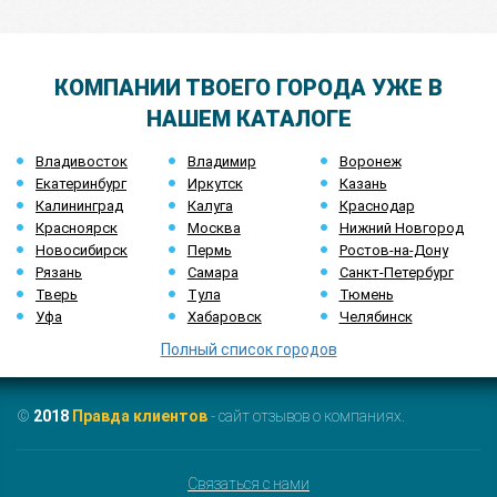
КОМПАНИИ ТВОЕГО ГОРОДА УЖЕ В
НАШЕМ КАТАЛОГЕ
Владивосток
Владимир
Воронеж
Екатеринбург
Иркутск
Казань
Калининград
Калуга
Краснодар
Красноярск
Москва
Нижний Новгород
Новосибирск
Пермь
Ростов-на-Дону
Рязань
Самара
Санкт-Петербург
Тверь
Тула
Тюмень
Уфа
Хабаровск
Челябинск
Полный список городов
©
2018
Правда клиентов
- сайт отзывов о компаниях.
Связаться с нами