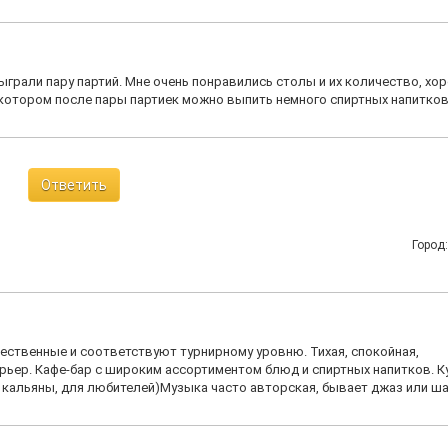
ыграли пару партий. Мне очень понравились столы и их количество, хо
в котором после пары партиек можно выпить немного спиртных напитков
Ответить
Город
чественные и соответствуют турнирному уровню. Тихая, спокойная,
рьер. Кафе-бар с широким ассортиментом блюд и спиртных напитков. К
ь кальяны, для любителей)Музыка часто авторская, бывает джаз или ша