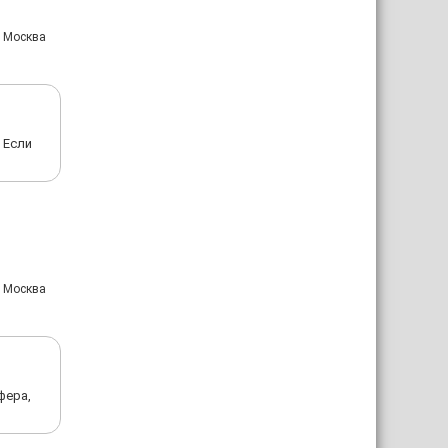
: Москва
 Если
: Москва
фера,