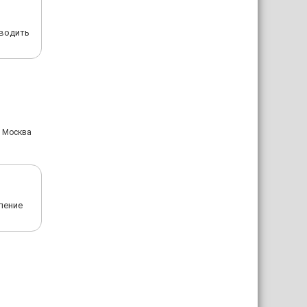
оводить
: Москва
ление