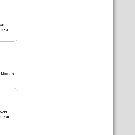
рошая
 или
: Москва
ухня
нсон.