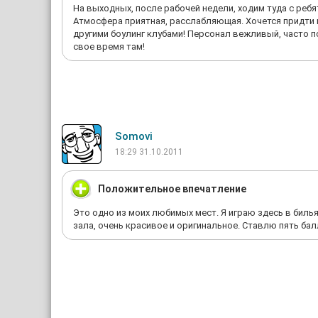
На выходных, после рабочей недели, ходим туда с реб
Атмосфера приятная, расслабляющая. Хочется придти и
другими боулинг клубами! Персонал вежливый, часто 
свое время там!
Somovi
18:29 31.10.2011
Положительное впечатление
Это одно из моих любимых мест. Я играю здесь в биль
зала, очень красивое и оригинальное. Ставлю пять ба