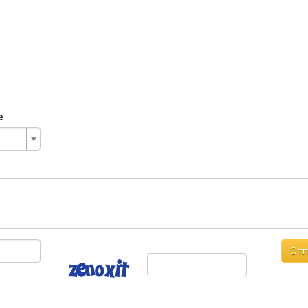
е
Отп