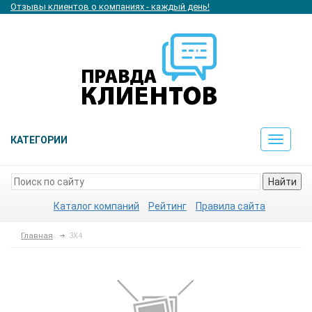
Отзывы клиентов о компаниях - каждый день!
КАТЕГОРИИ
Toggle
navigat
Найти
Каталог компаний
Рейтинг
Правила сайта
Главная
3Х4