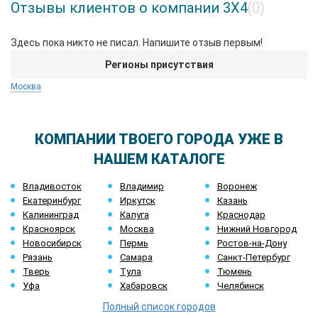
Отзывы клиентов о компании 3Х4
(0)
Здесь пока никто не писал. Напишите отзыв первым!
Регионы присутствия
Москва
КОМПАНИИ ТВОЕГО ГОРОДА УЖЕ В
НАШЕМ КАТАЛОГЕ
Владивосток
Владимир
Воронеж
Екатеринбург
Иркутск
Казань
Калининград
Калуга
Краснодар
Красноярск
Москва
Нижний Новгород
Новосибирск
Пермь
Ростов-на-Дону
Рязань
Самара
Санкт-Петербург
Тверь
Тула
Тюмень
Уфа
Хабаровск
Челябинск
Полный список городов