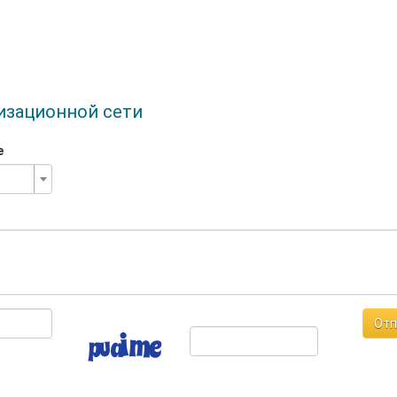
лизационной сети
е
Отп