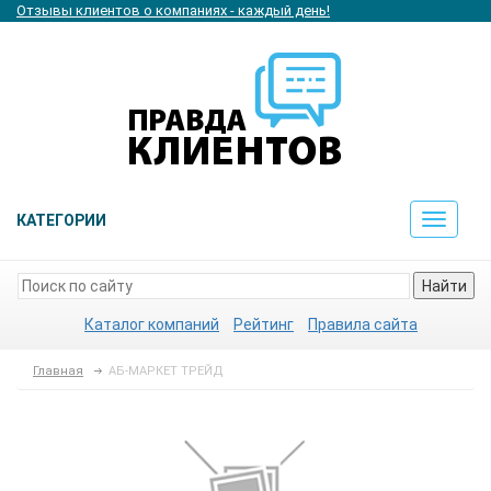
Отзывы клиентов о компаниях - каждый день!
КАТЕГОРИИ
Toggle
navigat
Найти
Каталог компаний
Рейтинг
Правила сайта
Главная
АБ-МАРКЕТ ТРЕЙД