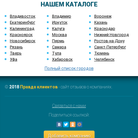
НАШЕМ КАТАЛОГЕ
Владивосток
Владимир
Воронеж
Екатеринбург
Иркутск
Казань
Калининград
Калуга
Краснодар
Красноярск
Москва
Нижний Новгород
Новосибирск
Пермь
Ростов-на-Дону
Рязань
Самара
Санкт-Петербург
Тверь
Тула
Тюмень
Уфа
Хабаровск
Челябинск
Полный список городов
©
2018
Правда клиентов
- сайт отзывов о компаниях.
Связаться с нами
Поделиться ссылкой:
Добавить компанию