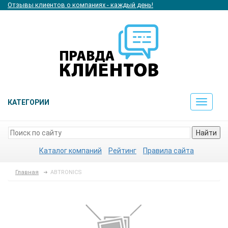
Отзывы клиентов о компаниях - каждый день!
КАТЕГОРИИ
Toggle
navigat
Найти
Каталог компаний
Рейтинг
Правила сайта
Главная
ABTRONICS