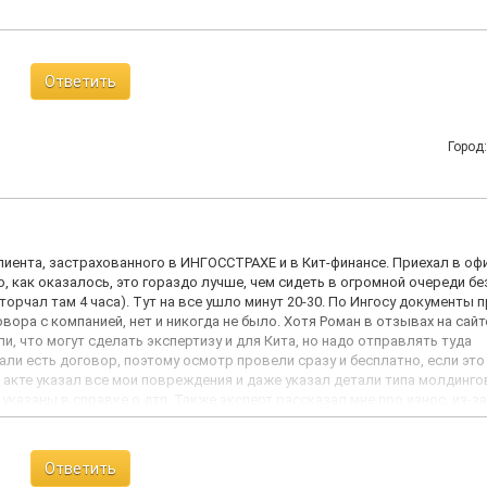
Ответить
Город
клиента, застрахованного в ИНГОССТРАХЕ и в Кит-финансе. Приехал в офи
, как оказалось, это гораздо лучше, чем сидеть в огромной очереди бе
торчал там 4 часа). Тут на все ушло минут 20-30. По Ингосу документы 
вора с компанией, нет и никогда не было. Хотя Роман в отзывах на сайт
и, что могут сделать экспертизу и для Кита, но надо отправлять туда
зали есть договор, поэтому осмотр провели сразу и бесплатно, если это
 в акте указал все мои повреждения и даже указал детали типа молдинго
 указаны в справке о дтп. Также эксперт рассказал мне про износ, из-за
пояснил, что это придумано на уровне правительства, а не страховыми и
ропорте пришли деньги от Ингоса, их даже хватило на ремонт. Правда, 
ля суда с Кит-финансом, наткнулся на плохие отзывы про Аэнком и даж
Ответить
льше, чем я отдал за ремонт. Ну, правда, у тех же самых моих знакомых.