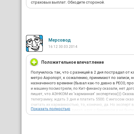
страховых выплат. Обходите стороной.
Мерсовод
16:12 30.03.2014
Положительное впечатление
Получилось так, что с разницей в 2 дня пострадал от 
метро Аэропорт, к сожалению, принимают по записи, но
назначенного времени (бывал как-то давно в РЕСО, про
и машину посмотрели, по Кит-финансу сказали, нет дого
пишет, что АЭНКОМ их 'карманная' экспертиза))) Сказал
телеграмму, ждать 3 дня и платить 5500. С ингосом ска
считать их карманностью, то, конечно, да. Но эксперт
Показать полностью
заглушки, которые, я думал, идут с бампером и не были
которого обычно и не хватает денег на ремонт, также 
экспертизой. Через месяц после посещения офиса на Аэ
сервисе у знакомых. Сейчас вот, подбирая юр. фирму д
удивлен, ведь по их экспертизе для суда сумма даже бо