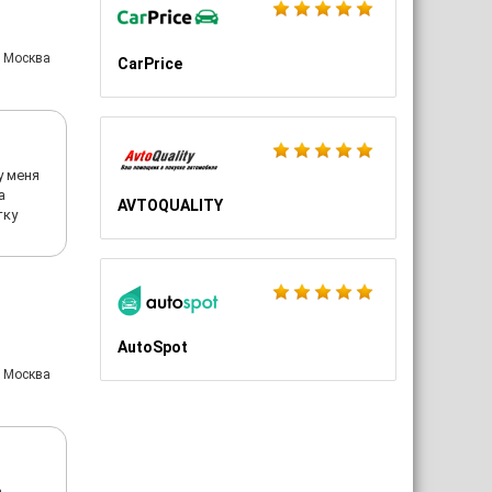
: Москва
CarPrice
у меня
а
AVTOQUALITY
тку
AutoSpot
: Москва
,