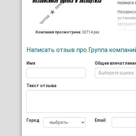
полного 
Независ
установ
аргумент
собстве
Компания просмотрена:
32714 раз
Сеть отд
Петербур
Написать отзыв про Группа компани
На сегод
специали
Имя
Общее впечатлени
любым в
Выберите оценку
Нашими 
судебно-
Текст отзыва
лица. Кр
Город
Email