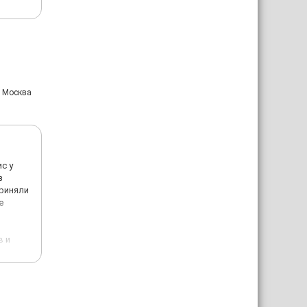
: Москва
с у
з
приняли
е
в и
в
е был