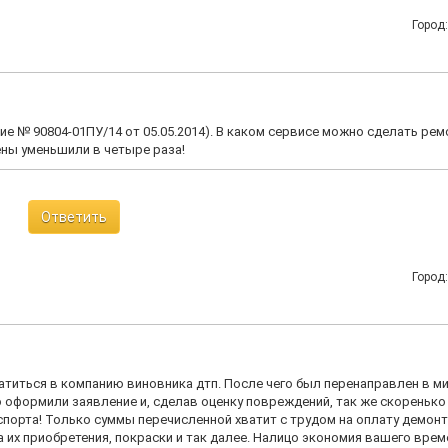
Город
е № 90804-01ПУ/14 от 05.05.2014). В каком сервисе можно сделать рем
цены уменьшили в четыре раза!
Ответить
Город
титься в компанию виновника дтп. После чего был перенаправлен в м
 оформили заявление и, сделав оценку повреждений, так же скоренько
порта! Только суммы перечисленной хватит с трудом на оплату демон
 их приобретения, покраски и так далее. Налицо экономия вашего врем