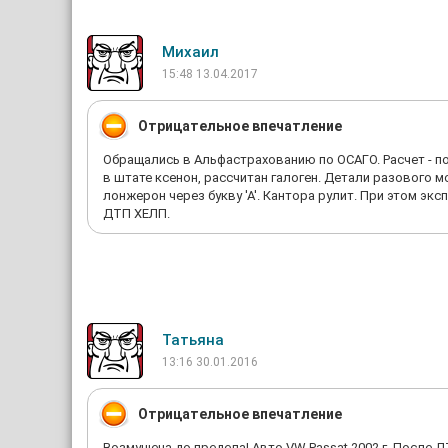
Михаил
15:48 13.04.2017
Отрицательное впечатление
Обращались в Альфастрахованию по ОСАГО. Расчет - по
в штате ксенон, рассчитан галоген. Детали разового 
лонжерон через букву 'А'. Кантора рулит. При этом эк
ДТП ХЕЛП.
Татьяна
13:16 30.01.2016
Отрицательное впечатление
Возмущена до предела! Авто VW Passat 2002 г. После 