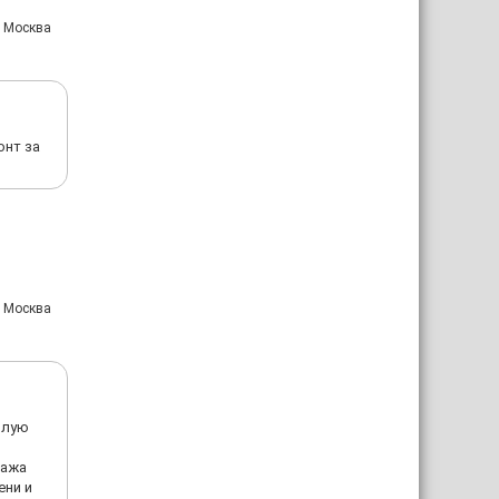
: Москва
онт за
: Москва
илую
тажа
ени и