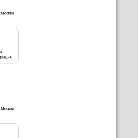
: Москва
о-
изация.
: Москва