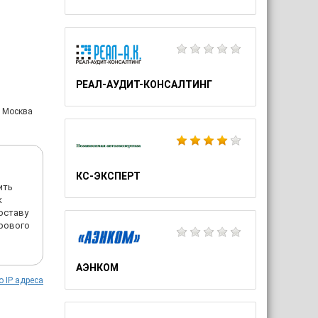
РЕАЛ-АУДИТ-КОНСАЛТИНГ
: Москва
КС-ЭКСПЕРТ
ить
к
оставу
ирового
АЭНКОМ
о IP адреса