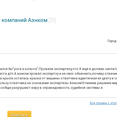
а компаний Аэнком
(25)
Город
вался бы"рога и копыта".Провели экспертизу,что Я ещё и должен заплат
места дтп.А аэнком провёл экспертзу и не смог объяснить,почему отвечи
а крыле осталась краска от машины ответчика идентичная их цвету и с
пользу ответчика на основании экспертизы Аэнком!Отменив решение м
й вообще разрушают веру в справедоивость судебной системы и
Все отзывы с этог
Ответить