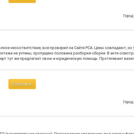
Город
лное несоответствие, все проверил на Сайте РСА. Цены совпадают, но 
монтажа не учтены, пропущено половина разборки-сборки. В акте осмотр
сперт тут же предлагает свою и юридическую помощь. Протягивает визи
Ответить
Город
ДТП (я потерпевшая сторона). Повреждения следующие: под замену фара