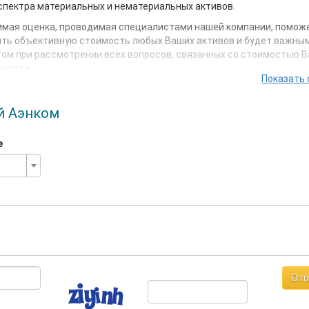
спектра материальных и нематериальных активов.
имая оценка, проводимая специалистами нашей компании, помож
ить объективную стоимость любых Ваших активов и будет важны
ом при рассмотрении всех вопросов, связанных со стоимостью 
нности.
Показать 
елений ГК «АЭНКОМ» простирается по всей территории России – о
га до Магадана.
й Аэнком
няшний день профессиональная команда ГК «АЭНКОМ» – это боле
стов и экспертов, имеющих многолетний опыт работы в оказании 
е
идам оценки.
постоянными клиентами являются крупнейшие страховые компан
юридические службы, банки, автотранспортные предприятия и ч
уг наших партнеров постоянно расширяется.
Отп