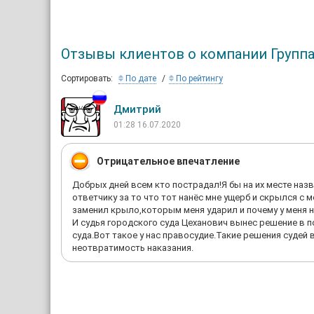
Отзывы клиентов о компании Групп
Сортировать:
По дате
По рейтингу
Дмитрий
01:28 16.07.2020
Отрицательное впечатление
Добрых дней всем кто пострадал!Я бы на их месте наз
ответчику за то что тот нанёс мне ущерб и скрылся с 
заменил крыло,которым меня ударил и почему у меня н
И судья городского суда Цеханович вынес решение в 
суда.Вот такое у нас правосудие.Такие решения суде
неотвратимость наказания.