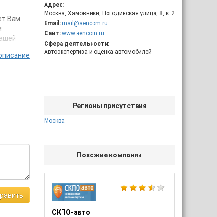
Адрес:
Москва, Хамовники, Погодинская улица, 8, к. 2
ет Вам
Email:
mail@aencom.ru
м
Сайт:
www.aencom.ru
Вашей
Сфера деятельности:
Автоэкспертиза и оценка автомобилей
описание
т Санкт-
е 50
услуг по
Регионы присутствия
ии,
Москва
астные
Похожие компании
равить
СКПО-авто