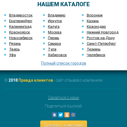
НАШЕМ КАТАЛОГЕ
Владивосток
Владимир
Воронеж
Екатеринбург
Иркутск
Казань
Калининград
Калуга
Краснодар
Красноярск
Москва
Нижний Новгород
Новосибирск
Пермь
Ростов-на-Дону
Рязань
Самара
Санкт-Петербург
Тверь
Тула
Тюмень
Уфа
Хабаровск
Челябинск
Полный список городов
©
2018
Правда клиентов
- сайт отзывов о компаниях.
Связаться с нами
Поделиться ссылкой:
Добавить компанию