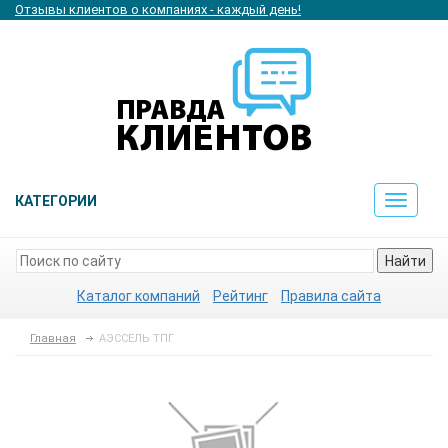
Отзывы клиентов о компаниях - каждый день!
КАТЕГОРИИ
Toggle
navigat
Найти
Каталог компаний
Рейтинг
Правила сайта
Главная
АЭССЕЛЬ ТПГ