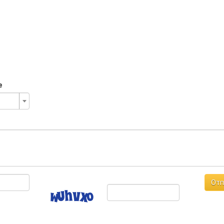
е
Отп