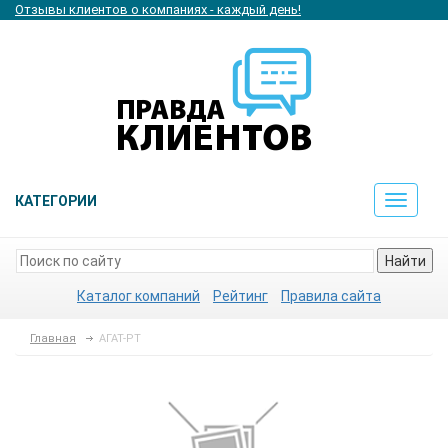
Отзывы клиентов о компаниях - каждый день!
КАТЕГОРИИ
Toggle
navigat
Найти
Каталог компаний
Рейтинг
Правила сайта
Главная
АГАТ-РТ