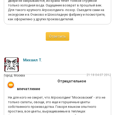
двери не закрываются, из крана течет тонкой струйкой
динамичной, ее нужно существенно доработать, особенно
только холодная вода. Ощущение возврат в прошлый век.
практическую ее часть и дать детям больше возможности
Для такого крупного Агрохолдинга -позор. Съездите сами на
сделать хоть, что-то там своими руками. И конечно группы
экскурсии и в Очаково и Шоколадную фабрику и посмотрите,
должны быть меньше в два раза, чтобы каждый мог, что-то
как оформлено у других производителей.
сделать сам. А не просто стоять и смотреть, как делают
другие. В условиях 30+2 человек - это невыполнимо.
Ответить
Михаил Т.
21:18 04.07.2012
Город: Москва
Отрицательное
впечатление
Ни для кого не секрет, что Агрохолдинг 'Московский' - это не
только салаты, овощи, это еще и горшечные цветы
собственного производства. Говоря языком опытного
простака, все цветы, выращиваемые в теплицах