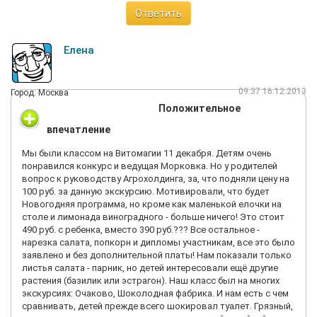
фирменный магазин «Шатер» и купить продукцию
детей это вызвало большое разочарование, как впрочем и у
агрохолдинга, мы с дочкой купили еще один цветок в подарок
Ответить
взрослых. Пройти внутрь нельзя. Аниматор Тепа водила нас
бабушке. Дети остались очень довольны экскурсией в
минут 30 вдоль этого стеклянного парника и пыталась
теплицы агрохолдина Московский, даже елочку красиво
развлечь детей 4-5 конкурсами детсадовского уровня, типа
Елена
нарядили в честь наступающего нового года. Обязательно
'закроем глаза и просунем руку под тряпку в коробку и
съездим еще посмотреть, как выращивают салат!
найдем ключик'. Или 'посадим салатик' - это взять горшок с
саженцем и сунуть его в какую-то дырку и все, посадили! Или
09:37 16.12.2013
Город: Москва
'упакуем салат своими руками' - это значит один ребенок
Положительное
держит пакет, а второй сует в него горшок с салатом. Вот и
все развлечение. С этим справится любой 5 летний ребенок,
впечатление
но 2-3 классу там делать нечего. К тому же в этих конкурсах
смогли принять участие лишь по 4-5 человек и то самых
Мы были классом на Витомагии 11 декабря. Детям очень
настырных. Остальным более спокойным ничего и не
понравился конкурс и ведущая Морковка. Но у родителей
досталось. Дети откровенно скучали, особенно мальчики,
вопрос к руководству Агрохолдинга, за, что подняли цену на
хотя они то, как раз больше увлечены растениями и
100 руб. за данную экскурсию. Мотивировали, что будет
природой. Минуты за три нас провели по всему ангару,
Новогодняя программа, но кроме как маленькой елочки на
показали робот транспортер и на этом все. Вторая часть
столе и лимонада виноградного - больше ничего! Это стоит
экскурсии заключалась в угощении, это детей посадили на
490 руб. с ребенка, вместо 390 руб.??? Все остальное -
стулья, дали влажные салфетки вытереть руки и угостили
нарезка салата, попкорн и дипломы участникам, все это было
тремя видами салата, каждому ребенку по листику и кусочек
заявлено и без дополнительной платы! Нам показали только
огурца, и помидора. Потом вручили дипломы, магнит, шарик,
листья салата - парник, но детей интересовали ещё другие
скрученный в виде собачки и горшок с салатом. Эта часть
растения (базилик или эстрагон). Наш класс был на многих
конечно вытянула на положительные эмоции всю
экскурсиях: Очаково, Шоколодная фабрика. И нам есть с чем
профанацию первой части экскурсии. Думаю, что для того,
сравнивать, детей прежде всего шокировал туалет. Грязный,
чтобы экскурсия была действительно интересной и