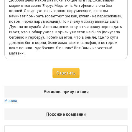
Добрый день! Какой раз покупаю цветы в горшках вашей
марки в магазине 'Леруа Мерлен' в Алтуфьево, а они без
корней. Стоит цветок в горшке пару месяцев, а потом
начинает помирать (советуют же как, купил - не пересаживай,
потом, через пару месяцев). По началу я сразу выкидывала.
Думала не судьба. А потом решила купить и сразу пересадить.
И вот, что я обнаружила. Корней у цветов не было (покупала
бегонию и герберу). Побеги цветов, что в земле, где по сути
должны быть корни, были замотаны в салофан, в котором
как я поняла - удобрения. Я в шоке! Вот Вам и известный
магазин!
Ответить
Регионы присутствия
Москва
Похожие компании