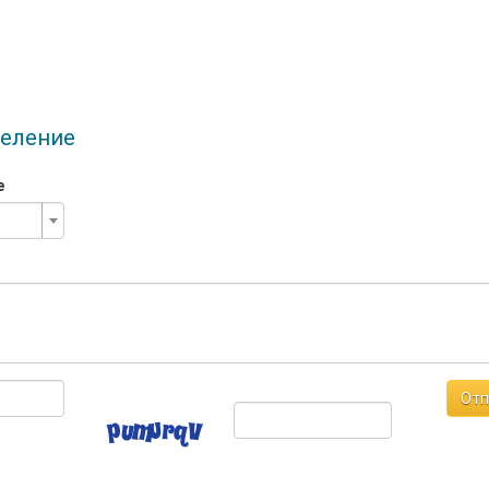
деление
е
Отп