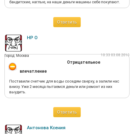
бандитские, наглые, на наши деньги машины себе покупают.
(естественно, никакие трубы он не прочищал, это ложь).
Теперь очень опасаюсь, что если случится что-то с самими
счётчиками, помощи мы не получим. Клиент этой фирме нужен
только до тех пор, пока не тот заплатил деньги. Вот такая
Ответить
фирма. Делайте выводы.
НР О
10:33 03.08.2010
Город: Москва
Отрицательное
впечатление
Поставили счетчик для воды соседям сверху, а залили нас
внизу. Уже 2 месяца пытаемся деньги или ремонт из них
выудить.
Ответить
Антонова Ксения