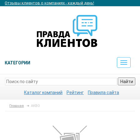
Отзывы клиентов о компаниях - каждый день!
КАТЕГОРИИ
Toggle
navigat
Найти
Каталог компаний
Рейтинг
Правила сайта
Главная
АКВО