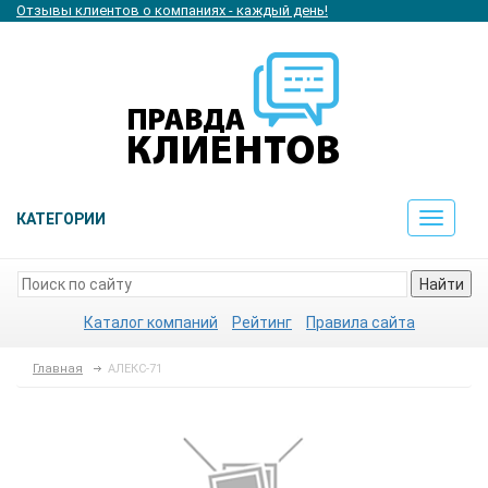
Отзывы клиентов о компаниях - каждый день!
КАТЕГОРИИ
Toggle
navigat
Найти
Каталог компаний
Рейтинг
Правила сайта
Главная
АЛЕКС-71