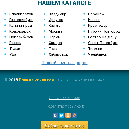
НАШЕМ КАТАЛОГЕ
Владивосток
Владимир
Воронеж
Екатеринбург
Иркутск
Казань
Калининград
Калуга
Краснодар
Красноярск
Москва
Нижний Новгород
Новосибирск
Пермь
Ростов-на-Дону
Рязань
Самара
Санкт-Петербург
Тверь
Тула
Тюмень
Уфа
Хабаровск
Челябинск
Полный список городов
©
2018
Правда клиентов
- сайт отзывов о компаниях.
Связаться с нами
Поделиться ссылкой:
Добавить компанию