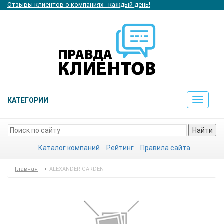
Отзывы клиентов о компаниях - каждый день!
КАТЕГОРИИ
Toggle
navigat
Найти
Каталог компаний
Рейтинг
Правила сайта
Главная
ALEXANDER GARDEN