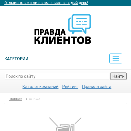
Отзывы клиентов о компаниях - каждый день!
КАТЕГОРИИ
Toggle
navigat
Найти
Каталог компаний
Рейтинг
Правила сайта
Главная
АЛЬФА