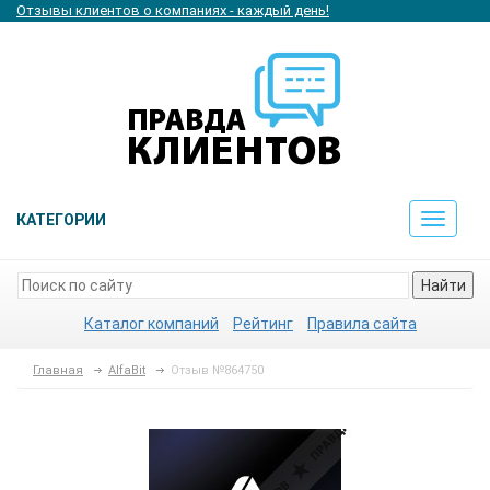
Отзывы клиентов о компаниях - каждый день!
КАТЕГОРИИ
Toggle
navigat
Найти
Каталог компаний
Рейтинг
Правила сайта
Главная
AlfaBit
Отзыв №864750