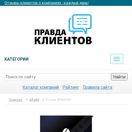
Отзывы клиентов о компаниях - каждый день!
КАТЕГОРИИ
Toggle
navigat
Найти
Каталог компаний
Рейтинг
Правила сайта
Главная
AlfaBit
Отзыв №865183