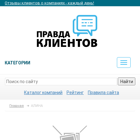
Отзывы клиентов о компаниях - каждый день!
КАТЕГОРИИ
Toggle
navigat
Найти
Каталог компаний
Рейтинг
Правила сайта
Главная
АЛИНА