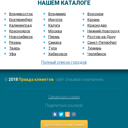
НАШЕМ КАТАЛОГЕ
Владивосток
Владимир
Воронеж
Екатеринбург
Иркутск
Казань
Калининград
Калуга
Краснодар
Красноярск
Москва
Нижний Новгород
Новосибирск
Пермь
Ростов-на-Дону
Рязань
Самара
Санкт-Петербург
Тверь
Тула
Тюмень
Уфа
Хабаровск
Челябинск
Полный список городов
©
2018
Правда клиентов
- сайт отзывов о компаниях.
Связаться с нами
Поделиться ссылкой:
Добавить компанию