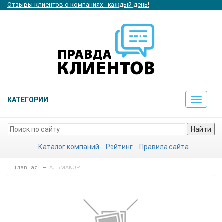
Отзывы клиентов о компаниях - каждый день!
КАТЕГОРИИ
Toggle
navigat
Найти
Каталог компаний
Рейтинг
Правила сайта
Главная
АЛЬМАКОР