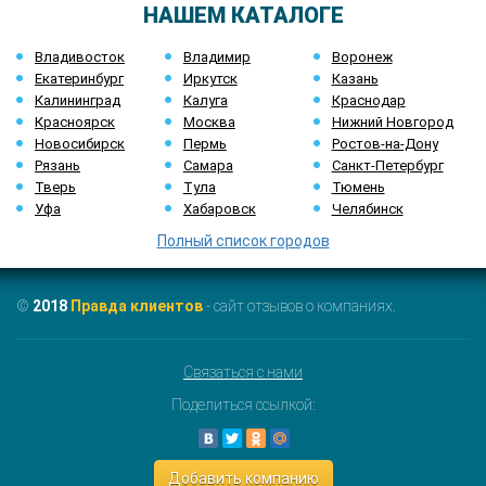
НАШЕМ КАТАЛОГЕ
Владивосток
Владимир
Воронеж
Екатеринбург
Иркутск
Казань
Калининград
Калуга
Краснодар
Красноярск
Москва
Нижний Новгород
Новосибирск
Пермь
Ростов-на-Дону
Рязань
Самара
Санкт-Петербург
Тверь
Тула
Тюмень
Уфа
Хабаровск
Челябинск
Полный список городов
©
2018
Правда клиентов
- сайт отзывов о компаниях.
Связаться с нами
Поделиться ссылкой:
Добавить компанию