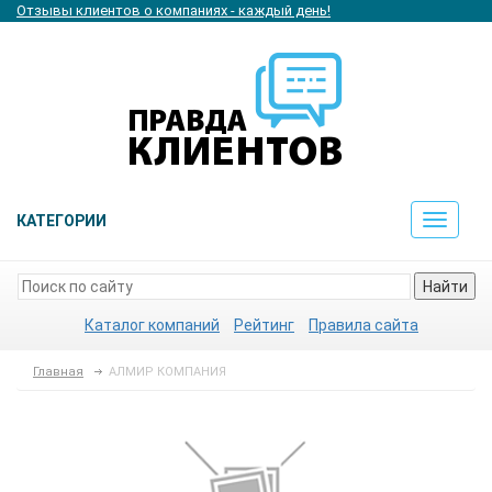
Отзывы клиентов о компаниях - каждый день!
КАТЕГОРИИ
Toggle
navigat
Найти
Каталог компаний
Рейтинг
Правила сайта
Главная
АЛМИР КОМПАНИЯ