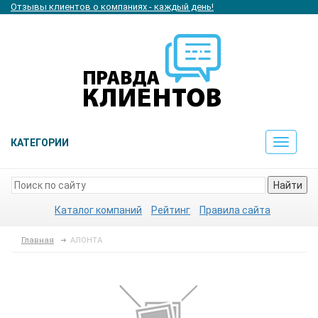
Отзывы клиентов о компаниях - каждый день!
КАТЕГОРИИ
Toggle
navigat
Найти
Каталог компаний
Рейтинг
Правила сайта
Главная
АЛОНТА