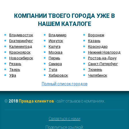
КОМПАНИИ ТВОЕГО ГОРОДА УЖЕ В
НАШЕМ КАТАЛОГЕ
Владивосток
Владимир
Воронеж
Екатеринбург
Иркутск
Казань
Калининград
Калуга
Краснодар
Красноярск
Москва
Нижний Новгород
Новосибирск
Пермь
Ростов-на-Дону
Рязань
Самара
Санкт-Петербург
Тверь
Тула
Тюмень
Уфа
Хабаровск
Челябинск
Полный список городов
©
2018
Правда клиентов
- сайт отзывов о компаниях.
Связаться с нами
Поделиться ссылкой: