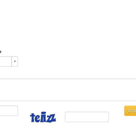
е
Отп