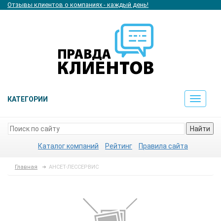
Отзывы клиентов о компаниях - каждый день!
КАТЕГОРИИ
Toggle
navigat
Найти
Каталог компаний
Рейтинг
Правила сайта
Главная
АНСЕТ-ЛЕССЕРВИС