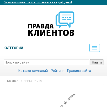
Отзывы клиентов о компаниях - каждый день!
КАТЕГОРИИ
Toggle
navigat
Найти
Каталог компаний
Рейтинг
Правила сайта
Главная
APPLE-PHOTO