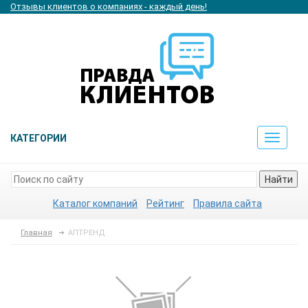
Отзывы клиентов о компаниях - каждый день!
КАТЕГОРИИ
Toggle
navigat
Найти
Каталог компаний
Рейтинг
Правила сайта
Главная
АПТРЕНД