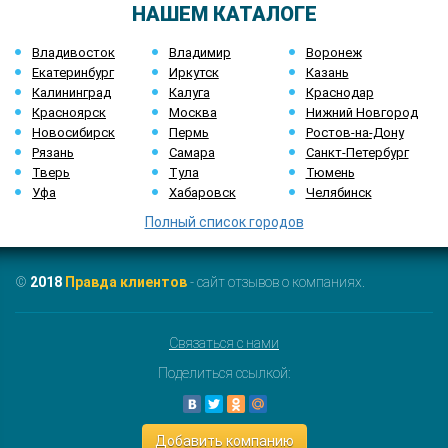
НАШЕМ КАТАЛОГЕ
Владивосток
Владимир
Воронеж
Екатеринбург
Иркутск
Казань
Калининград
Калуга
Краснодар
Красноярск
Москва
Нижний Новгород
Новосибирск
Пермь
Ростов-на-Дону
Рязань
Самара
Санкт-Петербург
Тверь
Тула
Тюмень
Уфа
Хабаровск
Челябинск
Полный список городов
©
2018
Правда клиентов
- сайт отзывов о компаниях.
Связаться с нами
Поделиться ссылкой:
Добавить компанию