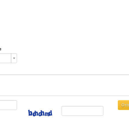
е
Отп